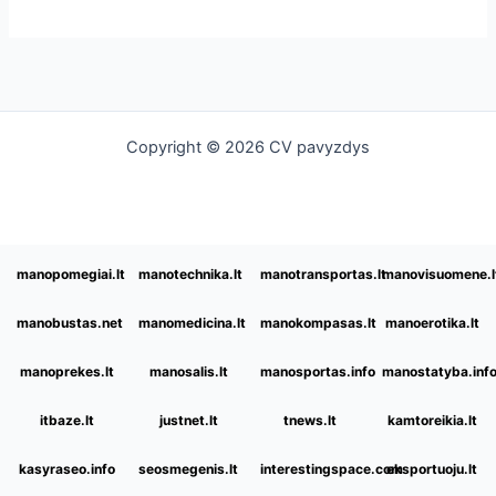
Copyright © 2026 CV pavyzdys
manopomegiai.lt
manotechnika.lt
manotransportas.lt
manovisuomene.l
manobustas.net
manomedicina.lt
manokompasas.lt
manoerotika.lt
manoprekes.lt
manosalis.lt
manosportas.info
manostatyba.inf
itbaze.lt
justnet.lt
tnews.lt
kamtoreikia.lt
kasyraseo.info
seosmegenis.lt
interestingspace.com
eksportuoju.lt