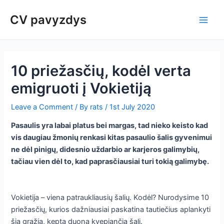
Skip
Post
Main
CV pavyzdys
to
navigation
Men
content
10 priežasčių, kodėl verta
emigruoti į Vokietiją
Leave a Comment
/ By
rats
/
1st July 2020
Pasaulis yra labai platus bei margas, tad nieko keisto kad
vis daugiau žmonių renkasi kitas pasaulio šalis gyvenimui
ne dėl pinigų, didesnio uždarbio ar karjeros galimybių,
tačiau vien dėl to, kad paprasčiausiai turi tokią galimybę.
Vokietija – viena patraukliausių šalių. Kodėl? Nurodysime 10
priežasčių, kurios dažniausiai paskatina tautiečius aplankyti
šią gražią, kepta duona kvepiančią šalį.