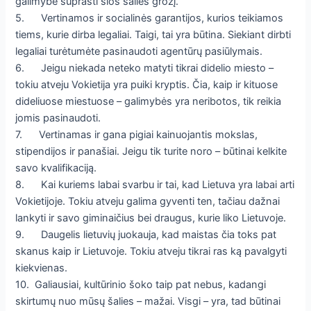
galimybė suprasti šios šalies grožį.
5. Vertinamos ir socialinės garantijos, kurios teikiamos
tiems, kurie dirba legaliai. Taigi, tai yra būtina. Siekiant dirbti
legaliai turėtumėte pasinaudoti agentūrų pasiūlymais.
6. Jeigu niekada neteko matyti tikrai didelio miesto –
tokiu atveju Vokietija yra puiki kryptis. Čia, kaip ir kituose
dideliuose miestuose – galimybės yra neribotos, tik reikia
jomis pasinaudoti.
7. Vertinamas ir gana pigiai kainuojantis mokslas,
stipendijos ir panašiai. Jeigu tik turite noro – būtinai kelkite
savo kvalifikaciją.
8. Kai kuriems labai svarbu ir tai, kad Lietuva yra labai arti
Vokietijoje. Tokiu atveju galima gyventi ten, tačiau dažnai
lankyti ir savo giminaičius bei draugus, kurie liko Lietuvoje.
9. Daugelis lietuvių juokauja, kad maistas čia toks pat
skanus kaip ir Lietuvoje. Tokiu atveju tikrai ras ką pavalgyti
kiekvienas.
10. Galiausiai, kultūrinio šoko taip pat nebus, kadangi
skirtumų nuo mūsų šalies – mažai. Visgi – yra, tad būtinai