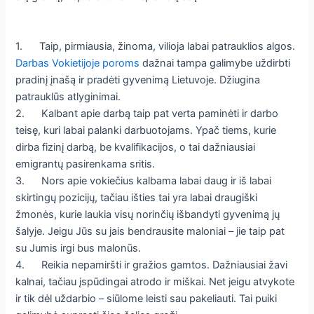
1. Taip, pirmiausia, žinoma, vilioja labai patrauklios algos.
Darbas Vokietijoje poroms
dažnai tampa galimybe uždirbti
pradinį įnašą ir pradėti gyvenimą Lietuvoje. Džiugina
patrauklūs atlyginimai.
2. Kalbant apie darbą taip pat verta paminėti ir darbo
teisę, kuri labai palanki darbuotojams. Ypač tiems, kurie
dirba fizinį darbą, be kvalifikacijos, o tai dažniausiai
emigrantų pasirenkama sritis.
3. Nors apie vokiečius kalbama labai daug ir iš labai
skirtingų pozicijų, tačiau išties tai yra labai draugiški
žmonės, kurie laukia visų norinčių išbandyti gyvenimą jų
šalyje. Jeigu Jūs su jais bendrausite maloniai – jie taip pat
su Jumis irgi bus malonūs.
4. Reikia nepamiršti ir gražios gamtos. Dažniausiai žavi
kalnai, tačiau įspūdingai atrodo ir miškai. Net jeigu atvykote
ir tik dėl uždarbio – siūlome leisti sau pakeliauti. Tai puiki