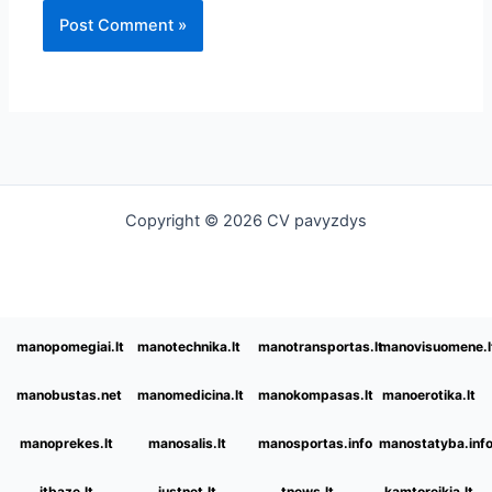
Copyright © 2026 CV pavyzdys
manopomegiai.lt
manotechnika.lt
manotransportas.lt
manovisuomene.l
manobustas.net
manomedicina.lt
manokompasas.lt
manoerotika.lt
manoprekes.lt
manosalis.lt
manosportas.info
manostatyba.inf
itbaze.lt
justnet.lt
tnews.lt
kamtoreikia.lt