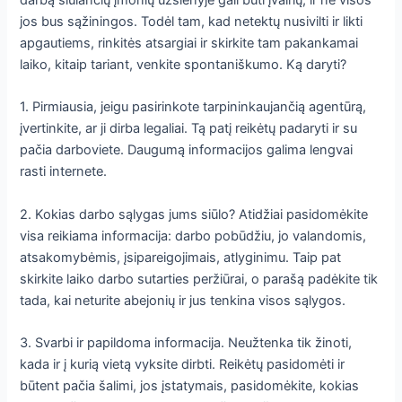
darbą siūlančių įmonių užsienyje gali būti įvairių, ir ne visos
jos bus sąžiningos. Todėl tam, kad netektų nusivilti ir likti
apgautiems, rinkitės atsargiai ir skirkite tam pakankamai
laiko, kitaip tariant, venkite spontaniškumo. Ką daryti?
1. Pirmiausia, jeigu pasirinkote tarpininkaujančią agentūrą,
įvertinkite, ar ji dirba legaliai. Tą patį reikėtų padaryti ir su
pačia darboviete. Daugumą informacijos galima lengvai
rasti internete.
2. Kokias darbo sąlygas jums siūlo? Atidžiai pasidomėkite
visa reikiama informacija: darbo pobūdžiu, jo valandomis,
atsakomybėmis, įsipareigojimais, atlyginimu. Taip pat
skirkite laiko darbo sutarties peržiūrai, o parašą padėkite tik
tada, kai neturite abejonių ir jus tenkina visos sąlygos.
3. Svarbi ir papildoma informacija. Neužtenka tik žinoti,
kada ir į kurią vietą vyksite dirbti. Reikėtų pasidomėti ir
būtent pačia šalimi, jos įstatymais, pasidomėkite, kokias