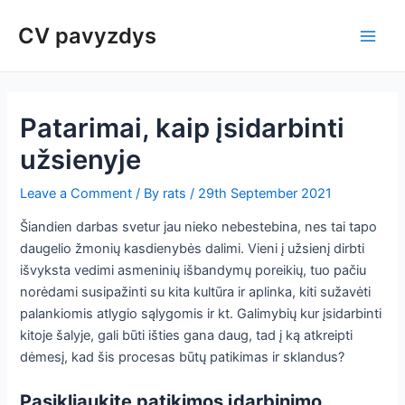
Skip
Post
Main
CV pavyzdys
to
navigation
Men
content
Patarimai, kaip įsidarbinti
užsienyje
Leave a Comment
/ By
rats
/
29th September 2021
Šiandien darbas svetur jau nieko nebestebina, nes tai tapo
daugelio žmonių kasdienybės dalimi. Vieni į užsienį dirbti
išvyksta vedimi asmeninių išbandymų poreikių, tuo pačiu
norėdami susipažinti su kita kultūra ir aplinka, kiti sužavėti
palankiomis atlygio sąlygomis ir kt. Galimybių kur įsidarbinti
kitoje šalyje, gali būti išties gana daug, tad į ką atkreipti
dėmesį, kad šis procesas būtų patikimas ir sklandus?
Pasikliaukite patikimos įdarbinimo