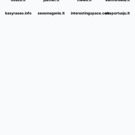
kasyraseo.info
seosmegenis.lt
interestingspace.com
eksportuoju.lt