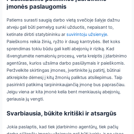
įmonės paslaugomis
Patiems surasti saugią darbo vietą svečioje šalyje dažnu
atveju gali būti pernelyg sunki užduotis, nepaisant to,
ketinate dirbti statybininku ar
suvirintoju užsienyje
.
Paieškoms reikia žinių, ryžto ir daug kantrybės. Bet koks
sprendimas tokiu būdu gali kelti abejonių ir riziką. Kad
išvengtumėte nemalonių procesų, verta kreiptis į įdarbinimo
agentūras, kurios užsiima darbo pasiūlymais ir paieškomis.
Peržvelkite skirtingas įmones, įvertinkite jų patirtį, būtinai
atkreipkite dėmesį į kitų žmonių paliktus atsiliepimus. Taip
pasirinkti patikimą tarpininkaujančią įmonę bus paprasčiau.
Jeigu viena ar kita įmonė kelia bent menkiausių abejonių,
geriausia jų vengti.
Svarbiausia, būkite kritiški ir atsargūs
Jokia paslaptis, kad tiek įdarbinimo agentūrų, tiek pačių